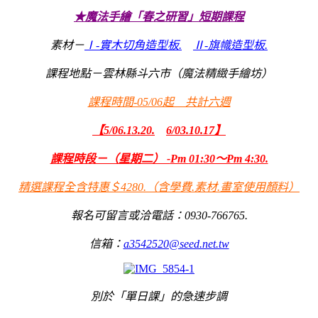
★魔法手繪「春之研習」短期課程
素材－
Ⅰ-實木切角造型板.
Ⅱ-旗幟造型板.
課程地點－雲林縣斗六市（魔法精緻手繪坊）
課程時間-05/06起 共計六週
【5/06.13.20.
6/03.10.17】
課程時段－（星期二） -
Pm
01:30～Pm 4:30.
精選課程全含特惠＄4280.（含學費.素材.畫室使用顏料）
報名可留言或洽電話：0930-766765.
信箱：
a3542520@seed.net.tw
別於「單日課」的急速步調