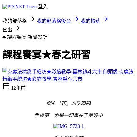
登入
我的部落格
我的部落格後台
我的帳號
登出
♣ 課程饗宴
視覺設計
課程饗宴★春之研習
☆魔法
精緻手繪坊★彩繪教學-雲林縣斗六市
12年前
開心「花」的季節臨
手邊事 像是一切盡在了美好中