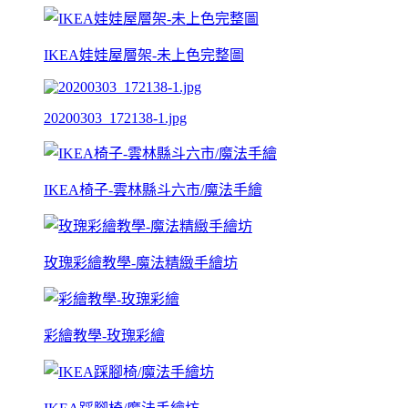
IKEA娃娃屋層架-未上色完整圖
20200303_172138-1.jpg
IKEA椅子-雲林縣斗六市/魔法手繪
玫瑰彩繪教學-魔法精緻手繪坊
彩繪教學-玫瑰彩繪