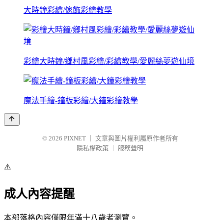
大時鐘彩繪/傢飾彩繪教學
彩繪大時鐘/鄉村風彩繪/彩繪教學/愛麗絲夢遊仙境
魔法手繪-鐘板彩繪/大鐘彩繪教學
© 2026
PIXNET
｜
文章與圖片權利屬原作者所有
隱私權政策
｜
服務聲明
⚠️
成人內容提醒
本部落格內容僅限年滿十八歲者瀏覽。