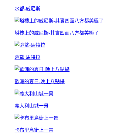
水都-威尼斯
塔樓上的威尼斯-其實四面八方都美極了
眺望-馬特拉
歐洲的夏日-晚上八點攝
義大利山城一景
卡布里島街上一景